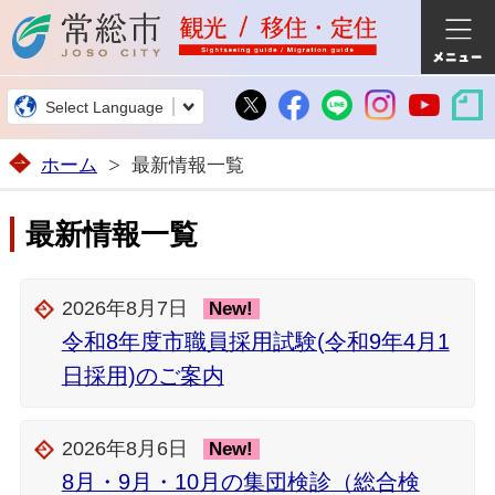
常総市公式ホームページ
常総市公式X
常総市公式Fa
常総市公
常総
Select Language
ホーム
最新情報一覧
最新情報一覧
2026年8月7日
New!
令和8年度市職員採用試験(令和9年4月1
日採用)のご案内
2026年8月6日
New!
8月・9月・10月の集団検診（総合検