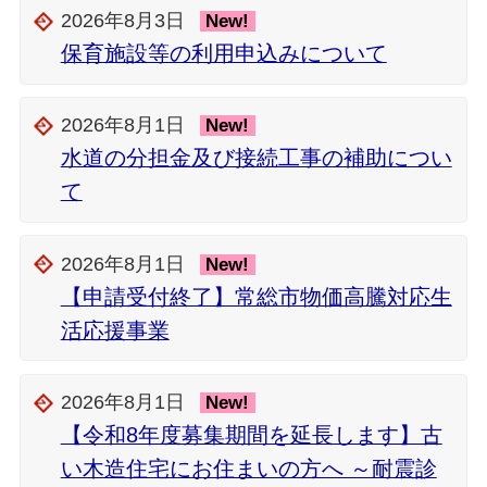
2026年8月3日
New!
保育施設等の利用申込みについて
2026年8月1日
New!
水道の分担金及び接続工事の補助につい
て
2026年8月1日
New!
【申請受付終了】常総市物価高騰対応生
活応援事業
2026年8月1日
New!
【令和8年度募集期間を延長します】古
い木造住宅にお住まいの方へ ～耐震診