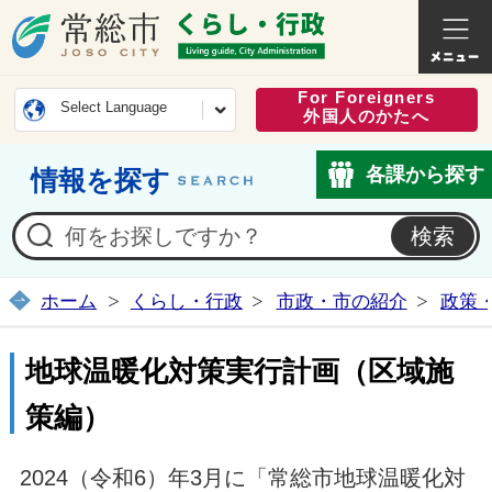
常総市公式ホームページ
くらし・
For Foreigners
Select Language
外国人のかたへ
各課から探す
情報を探す
ホーム
くらし・行政
市政・市の紹介
政策
地球温暖化対策実行計画（区域施
策編）
2024（令和6）年3月に「常総市地球温暖化対