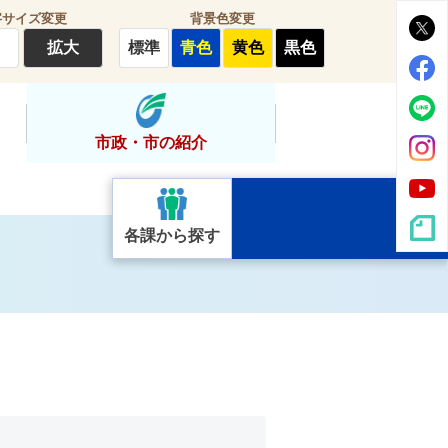
字サイズ変更
背景色変更
拡大
標準
青色
黄色
黒色
市政・市の紹介
各課から探す