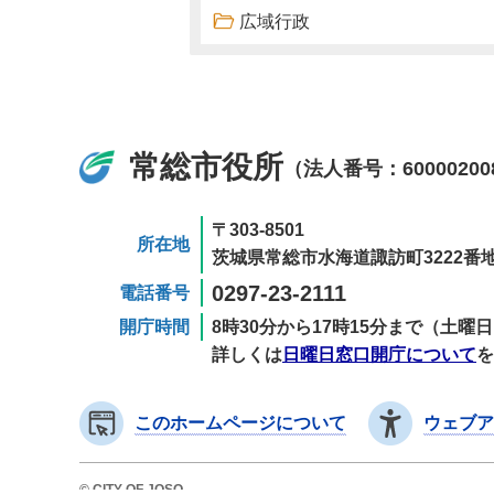
広域行政
常総市役所
（法人番号：60000200
〒303-8501
所在地
茨城県常総市水海道諏訪町3222番地
0297-23-2111
電話番号
開庁時間
8時30分から17時15分まで（土
詳しくは
日曜日窓口開庁について
を
このホームページについて
ウェブア
© CITY OF JOSO.