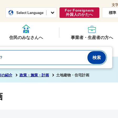
文
常総市公式ホームページ
くらし・行政
For Foreigners
標準
Select Language
外国人のかたへ
住民のみなさんへ
事業者・生産者の方へ
市の紹介
政策・施策・計画
土地建物・住宅計画
画