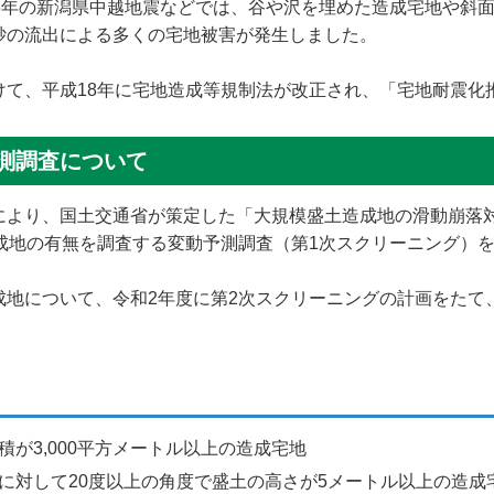
16年の新潟県中越地震などでは、谷や沢を埋めた造成宅地や斜
砂の流出による多くの宅地被害が発生しました。
けて、平成18年に宅地造成等規制法が改正され、「宅地耐震化
測調査について
により、国土交通省が策定した「大規模盛土造成地の滑動崩落
成地の有無を調査する変動予測調査（第1次スクリーニング）
成地について、令和2年度に第2次スクリーニングの計画をたて
が3,000平方メートル以上の造成宅地
に対して20度以上の角度で盛土の高さが5メートル以上の造成