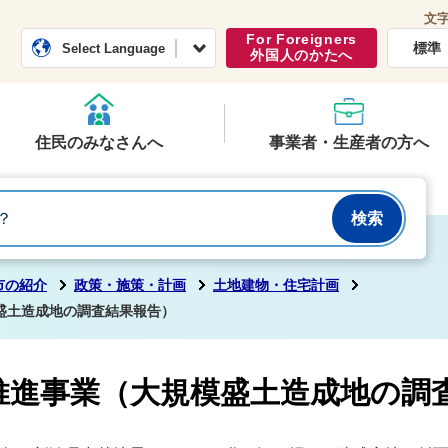
文
常総市公式ホームページ
くらし・行政
For Foreigners
標準
Select Language
外国人のかたへ
住民のみなさんへ
事業者・生産者の方へ
市の紹介
政策・施策・計画
土地建物・住宅計画
盛土造成地の調査結果報告）
推進事業（大規模盛土造成地の調