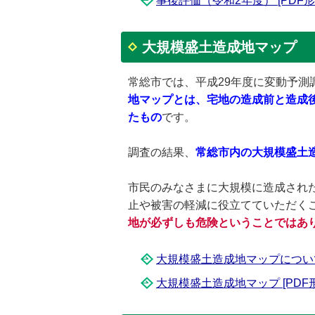
事後評価（令和2年度） [PDF形式
大規模盛土造成地マップ
常総市では、平成29年度に変動予
地マップとは、宅地の造成前と造成
たもの
です。
調査の結果、
常総市内の大規模盛土造
市民のみなさまに大規模に造成され
止や被害の軽減に役立てていただく
地が必ずしも危険ということではあ
大規模盛土造成地マップについて [
大規模盛土造成地マップ [PDF形式