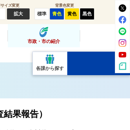
字サイズ変更
背景色変更
拡大
標準
青色
黄色
黒色
市政・市の紹介
各課から探す
査結果報告）