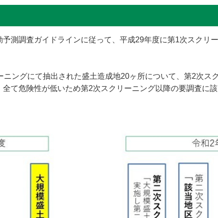
動予測調査ガイドラインに従って、平成29年度に第1次スクリ
ーニングにて抽出された盛土造成地20ヶ所について、第2次ス
、全て危険性が低いため第2次スクリーニング以降の要調査に