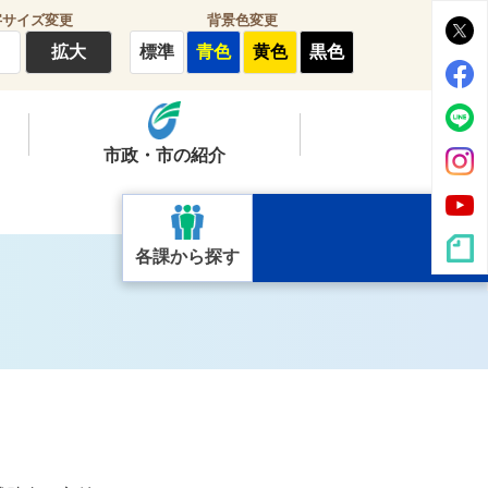
字サイズ変更
背景色変更
拡大
標準
青色
黄色
黒色
市政・市の紹介
各課から探す