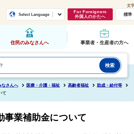
文
常総市公式ホームページ
くらし・行政
For Foreigners
標準
Select Language
外国人のかたへ
住民のみなさんへ
事業者・生産者の方へ
みなさんへ
医療・介護・福祉
高齢者福祉
助成・給付等
いて
動事業補助金について