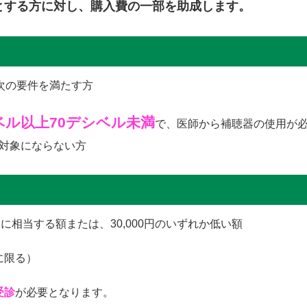
とする方に対し、購入費の一部を助成します。
次の要件を満たす方
ベル以上70デシベル未満
で、医師から補聴器の使用が
対象にならない方
に相当する額または、30,000円のいずれか低い額
に限る）
受診
が必要となります。