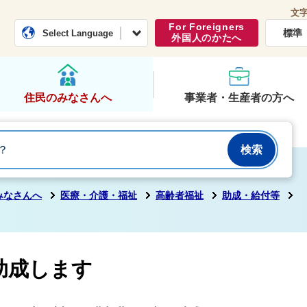
文
常総市公式ホームページ
くらし・行政
For Foreigners
標準
Select Language
外国人のかたへ
住民のみなさんへ
事業者・生産者の方へ
みなさんへ
医療・介護・福祉
高齢者福祉
助成・給付等
助成します