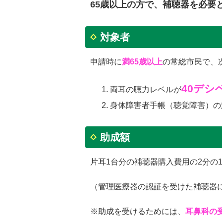
65歳以上の方で、補聴器を必要
対象者
申請時に
満65歳以上
の常総市民で、
40デシ
両耳の聴力レベルが
身体障害者手帳（聴覚障害）の
助成額
片耳1台分の補聴器購入費用の2分の1
（管理医療器の認証を受けた補聴器
※助成を受けるためには、
耳鼻科の