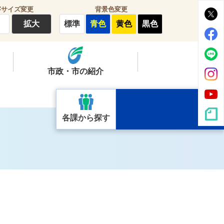
字サイズ変更
背景色変更
拡大
標準
青色
黄色
黒色
市政・市の紹介
各課から探す