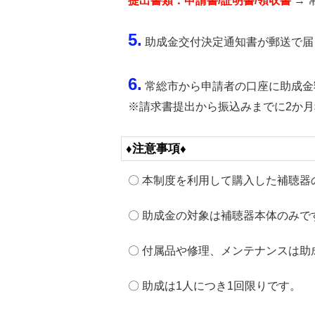
提出書類：申請書/証明書/領収書
→ 
5.
助成金交付決定通知書が郵送で届
6.
常総市から申請者の口座に助成金
※請求書提出から振込みまでに2か
♦注意事項♦
〇 本制度を利用して購入した補聴器
〇 助成金の対象は補聴器本体のみ
〇 付属品や修理、メンテナンスは助
〇 助成は1人につき1回限りです。