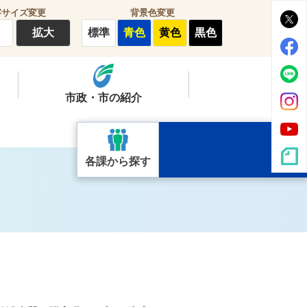
字サイズ変更
背景色変更
拡大
標準
青色
黄色
黒色
市政・市の紹介
各課から探す