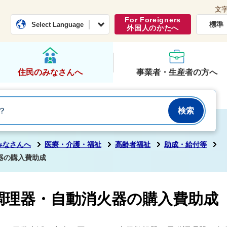
文
常総市公式ホームページ
くらし・行政
For Foreigners
標準
Select Language
外国人のかたへ
住民のみなさんへ
事業者・生産者の方へ
みなさんへ
医療・介護・福祉
高齢者福祉
助成・給付等
器の購入費助成
調理器・自動消火器の購入費助成