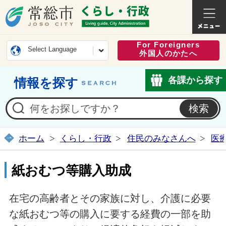
常総市公式ホームページ
くらし・
For Foreigners
Select Language
外国人のかたへ
各課から探す
情報を探す
ホーム
くらし・行政
住民のみなさんへ
医
紙おむつ等購入助成
在宅の高齢者とその家族に対し、介護に必要
な紙おむつ等の購入に要する経費の一部を助