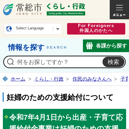
常総市公式ホームページ
くらし・
For Foreigners
Select Language
外国人のかたへ
各課から探す
情報を探す
ホーム
くらし・行政
住民のみなさんへ
子
妊婦のための支援給付について
令和7年4月1日から出産・子育て応
援給付金事業は妊婦のための支援