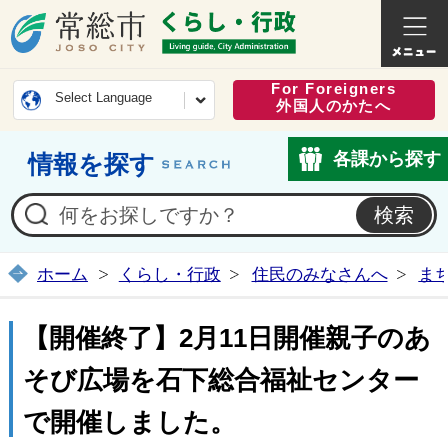
常総市公式ホームページ
くらし・
For Foreigners
Select Language
外国人のかたへ
各課から探す
情報を探す
ホーム
くらし・行政
住民のみなさんへ
ま
【開催終了】2月11日開催親子のあ
そび広場を石下総合福祉センター
で開催しました。