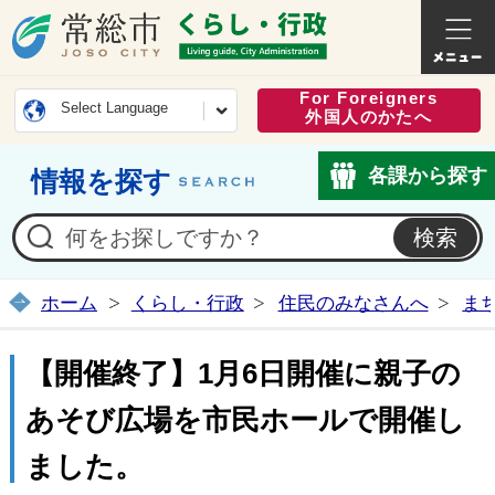
常総市公式ホームページ
くらし・
For Foreigners
Select Language
外国人のかたへ
各課から探す
情報を探す
ホーム
くらし・行政
住民のみなさんへ
ま
【開催終了】1月6日開催に親子の
あそび広場を市民ホールで開催し
ました。