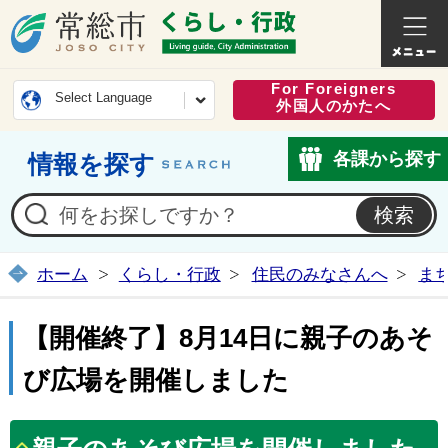
常総市公式ホームページ
くらし・
For Foreigners
Select Language
外国人のかたへ
各課から探す
情報を探す
ホーム
くらし・行政
住民のみなさんへ
ま
【開催終了】8月14日に親子のあそ
び広場を開催しました