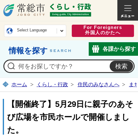
常総市公式ホームページ
くらし・
For Foreigners
Select Language
外国人のかたへ
各課から探す
情報を探す
ホーム
くらし・行政
住民のみなさんへ
ま
【開催終了】5月29日に親子のあそ
び広場を市民ホールで開催しまし
た。