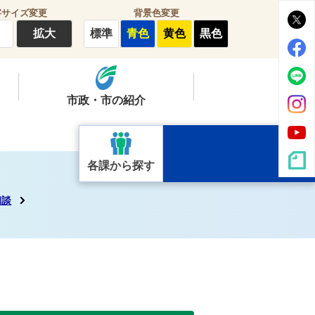
字サイズ変更
背景色変更
拡大
標準
青色
黄色
黒色
市政・市の紹介
各課から探す
相談