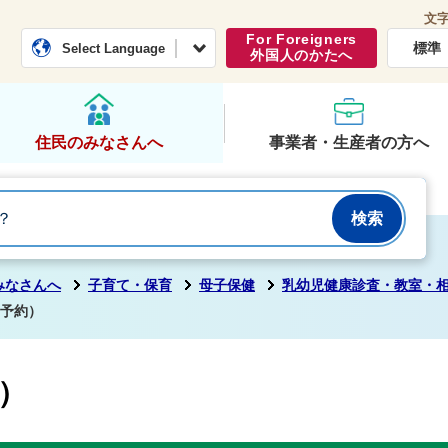
文
常総市公式ホームページ
くらし・行政
For Foreigners
標準
Select Language
外国人のかたへ
住民のみなさんへ
事業者・生産者の方へ
みなさんへ
子育て・保育
母子保健
乳幼児健康診査・教室・
要予約）
）