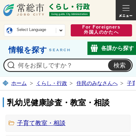
常総市公式ホームページ
くらし・
For Foreigners
Select Language
外国人のかたへ
各課から探す
情報を探す
ホーム
くらし・行政
住民のみなさんへ
子
乳幼児健康診査・教室・相談
子育て教室・相談