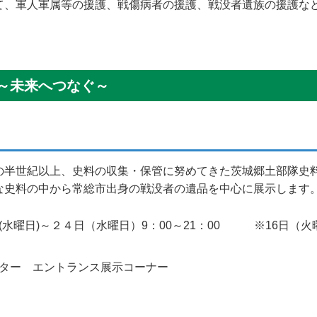
て、軍人軍属等の援護、戦傷病者の援護、戦没者遺族の援護な
遺品展 ～未来へつなぐ～ ※展示
の半世紀以上、史料の収集・保管に努めてきた茨城郷土部隊史
な史料の中から常総市出身の戦没者の遺品を中心に展示します
水曜日)～２４日（水曜日）9：00～21：00 ※16日（火
館
ター エントランス展示コーナー