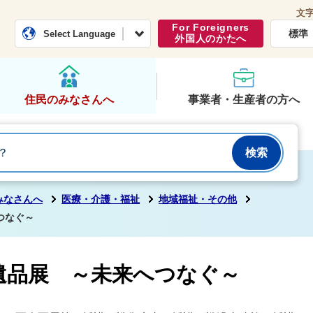
文
常総市公式ホームページ
くらし・行政
For Foreigners
標準
Select Language
外国人のかたへ
住民のみなさんへ
事業者・生産者の方へ
みなさんへ
医療・介護・福祉
地域福祉・その他
つなぐ～
遺品展 ～未来へつなぐ～