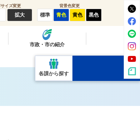
字サイズ変更
背景色変更
拡大
標準
青色
黄色
黒色
市政・市の紹介
各課から探す