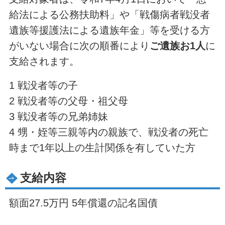
給法による公務扶助料」や「戦傷病者戦没者
遺族等援護法による遺族年金」等を受ける方
がいない場合に次の順番により
ご遺族お1人
に
支給されます。
1 戦没者等の子
2 戦没者等の父母・祖父母
3 戦没者等の兄弟姉妹
4 甥・姪等三親等内の親族で、戦没者の死亡
時まで1年以上の生計関係を有していた方
支給内容
額面27.5万円 5年償還の記名国債