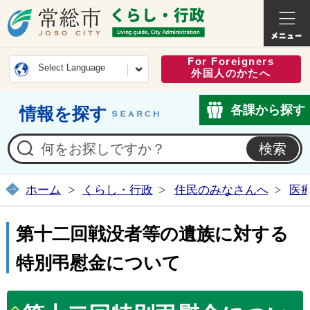
常総市公式ホームページ
くらし・
For Foreigners
Select Language
外国人のかたへ
各課から探す
情報を探す
ホーム
くらし・行政
住民のみなさんへ
医
第十二回戦没者等の遺族に対する
特別弔慰金について