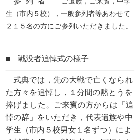
参 列 者
ご遺族，ご来賓，中学
生（市内５校），一般参列者等あわせて
２１５名の方にご
参列いただきました
。
■ 戦没者追悼式の様子
式典では，先の大戦で亡くなられ
た方々を追悼し，１分間の黙とうを
捧げました。ご来賓の方からは「追
悼の辞」をいただき，代表遺族や中
学生（市内５校男女１名ずつ）によ