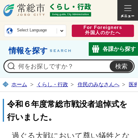
常総市公式ホームページ
くらし・
For Foreigners
Select Language
外国人のかたへ
各課から探す
情報を探す
ホーム
くらし・行政
住民のみなさんへ
医
令和６年度常総市戦没者追悼式を
行いました。
過ぐる大戦において尊い犠牲とな