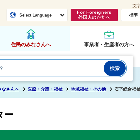
文
常総市公式ホームページ
くらし・行政
For Foreigners
標準
Select Language
外国人のかたへ
住民のみなさんへ
事業者・生産者の方へ
みなさんへ
医療・介護・福祉
地域福祉・その他
石下総合福
ター