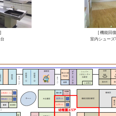
]
[ 機能回
6台
室内シューズ