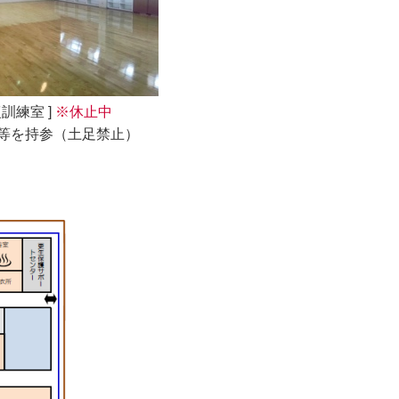
復訓練室 ]
※休止中
等を持参（土足禁止）