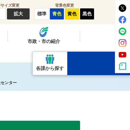
字サイズ変更
背景色変更
拡大
標準
青色
黄色
黒色
市政・市の紹介
各課から探す
祉センター