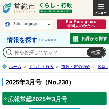
常総市公式ホームページ
くらし・
For Foreigners
Select Language
外国人のかたへ
各課から探す
情報を探す
ホーム
くらし・行政
市政・市の紹介
広報
2025年3月号（No.230）
広報常総2025年3月号