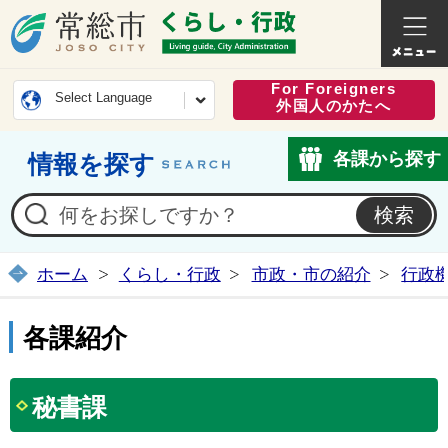
常総市公式ホームページ
くらし・
For Foreigners
Select Language
外国人のかたへ
各課から探す
情報を探す
ホーム
くらし・行政
市政・市の紹介
行政
各課紹介
秘書課