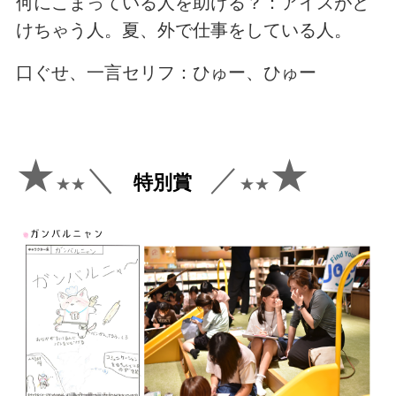
何にこまっている人を助ける？：アイスがと
けちゃう人。夏、外で仕事をしている人。
口ぐせ、一言セリフ：ひゅー、ひゅー
★
★
＼
／
特別賞
★★
★★