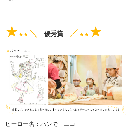
★
★
＼
／
優秀賞
★★
★★
ヒーロー名：パンで・ニコ