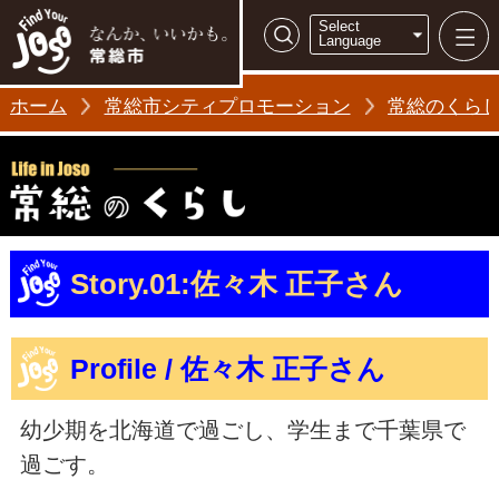
常総市シティ
Select
検索
Language
ホーム
常総市シティプロモーション
常総のくら
Story.01:佐々木 正子さん
Profile / 佐々木 正子さん
幼少期を北海道で過ごし、学生まで千葉県で
過ごす。