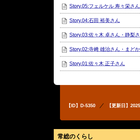
Story.05:フェルケル 寿々栄
Story.04:石田 裕美さん
Story.03:佐々木 卓さん・静梨
Story.02:寺﨑 雄治さん・まど
Story.01:佐々木 正子さん
【ID】
D-5350
【更新日】
202
常総のくらし