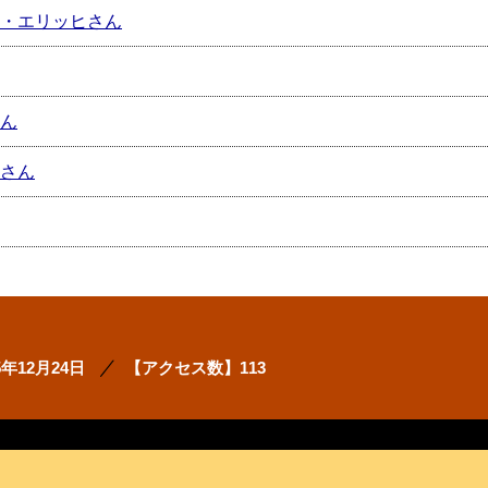
さん・エリッヒさん
さん
かさん
5年12月24日
【アクセス数】
113