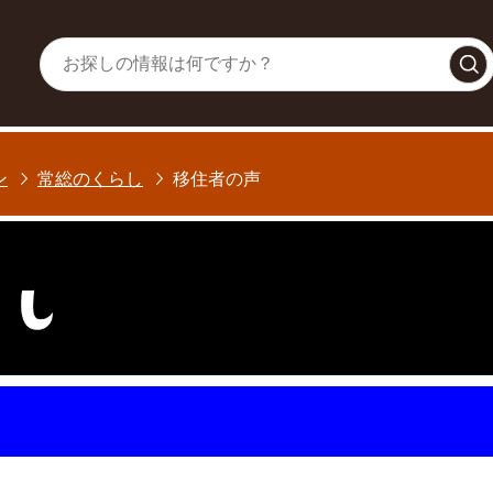
常総市シ
ン
常総のくらし
移住者の声