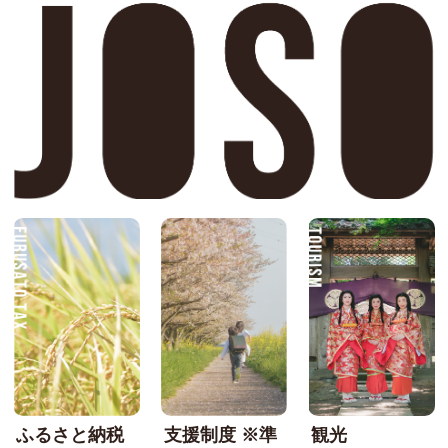
FURUSATO TAX
SU
ふるさと納税
支援制度 ※準
観光