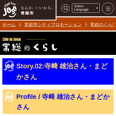
常総市シティ
Select
検索
Language
ホーム
常総市シティプロモーション
常総のくら
Story.02:寺﨑 雄治さん・まど
かさん
Profile / 寺﨑 雄治さん・まどか
さん