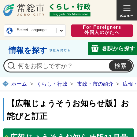
常総市公式ホームページ
くらし・
For Foreigners
Select Language
外国人のかたへ
各課から探す
情報を探す
ホーム
くらし・行政
市政・市の紹介
広報
【広報じょうそうお知らせ版】お
詫びと訂正