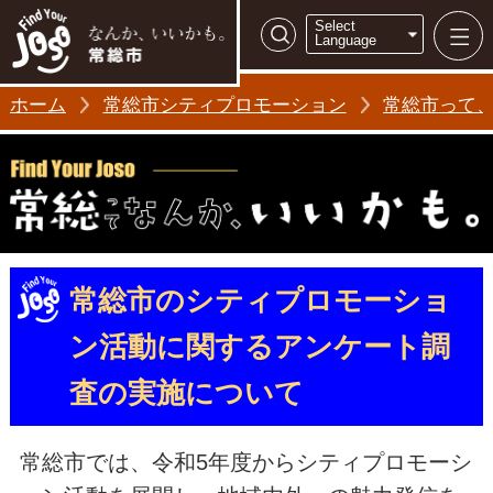
常総市シティ
Select
検索
Language
ホーム
常総市シティプロモーション
常総市って
常総市のシティプロモーショ
ン活動に関するアンケート調
査の実施について
常総市では、令和5年度からシティプロモーシ