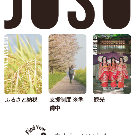
FURUSATO TAX
SU
ふるさと納税
支援制度 ※準
観光
備中
なんか