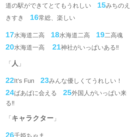
15
道の駅ができてとてもうれしい
みちのえ
16
きすき
常総、楽しい
17
18
19
水海道二高
水海道二高
二高魂
20
21
水海道一高
神社がいっぱいある‼
人
「
」
22
23
It's Fun
みんな優しくてうれしい！
24
25
ばあばに会える
外国人がいっぱい来
る‼
キャラクター
「
」
26
千姫ちゃま