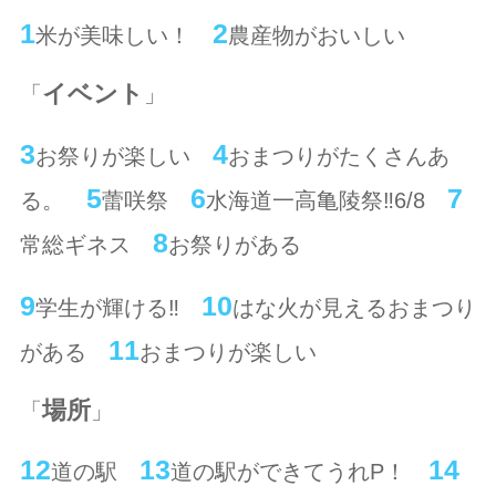
1
2
米が美味しい！
農産物がおいしい
イベント
「
」
3
4
お祭りが楽しい
おまつりがたくさんあ
5
6
7
る。
蕾咲祭
水海道一高亀陵祭‼6/8
8
常総ギネス
お祭りがある
9
10
学生が輝ける‼
はな火が見えるおまつり
11
がある
おまつりが楽しい
場所
「
」
12
13
14
道の駅
道の駅ができてうれP！