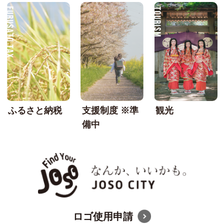
FURUSATO TAX
SU
ふるさと納税
支援制度 ※準
観光
備中
なんか
ロゴ使用申請