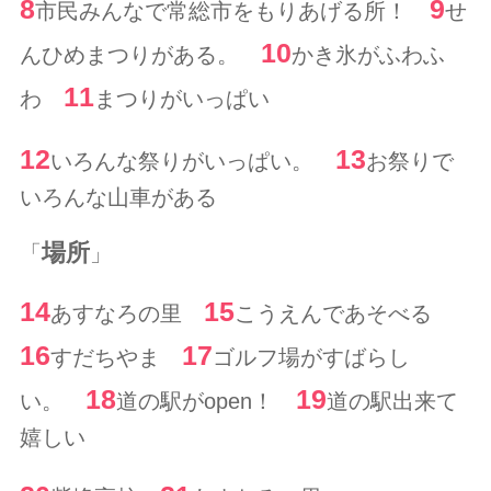
8
9
市民みんなで常総市をもりあげる所！
せ
10
んひめまつりがある。
かき氷がふわふ
11
わ
まつりがいっぱい
12
13
いろんな祭りがいっぱい。
お祭りで
いろんな山車がある
場所
「
」
14
15
あすなろの里
こうえんであそべる
16
17
すだちやま
ゴルフ場がすばらし
18
19
い。
道の駅がopen！
道の駅出来て
嬉しい