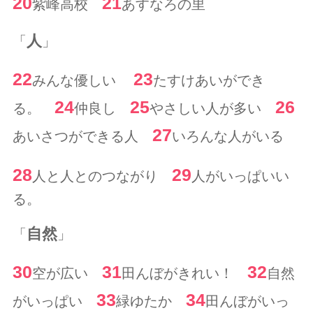
20
21
紫峰高校
あすなろの里
人
「
」
22
23
みんな優しい
たすけあいができ
24
25
26
る。
仲良し
やさしい人が多い
27
あいさつができる人
いろんな人がいる
28
29
人と人とのつながり
人がいっぱいい
る。
自然
「
」
30
31
32
空が広い
田んぼがきれい！
自然
33
34
がいっぱい
緑ゆたか
田んぼがいっ