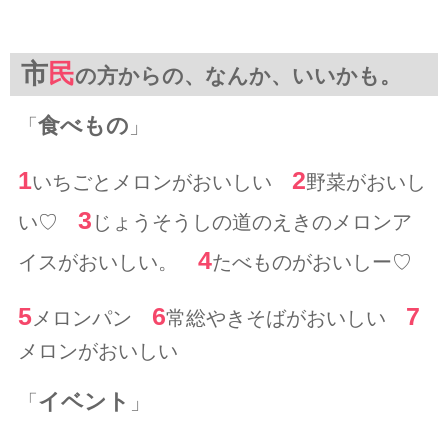
市
民
の方からの、なんか、いいかも。
食べもの
「
」
1
2
いちごとメロンがおいしい
野菜がおいし
3
い♡
じょうそうしの道のえきのメロンア
4
イスがおいしい。
たべものがおいしー♡
5
6
7
メロンパン
常総やきそばがおいしい
メロンがおいしい
イベント
「
」