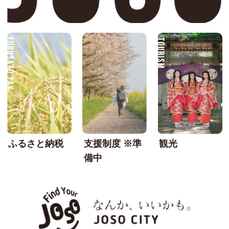
FURUSATO TAX
SU
ふるさと納税
支援制度 ※準
観光
備中
なんか