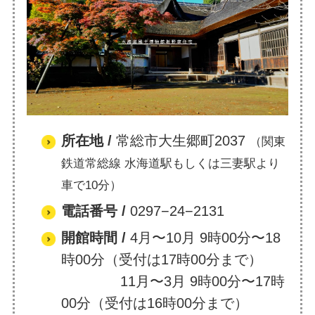
所在地
/
常総市大生郷町2037
（関東
鉄道常総線 水海道駅もしくは三妻駅より
車で10分）
電話番号 /
0297−24−2131
開館時間 /
4月〜10月 9時00分〜18
時00分（受付は17時00分まで）
11月〜3月 9時00分〜17時
00分（受付は16時00分まで）