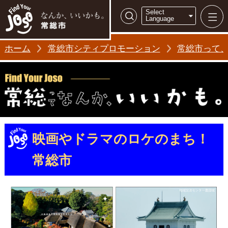
常総市シティ
Select
検索
Language
ホーム
常総市シティプロモーション
常総市って
映画やドラマのロケのまち！
常総市