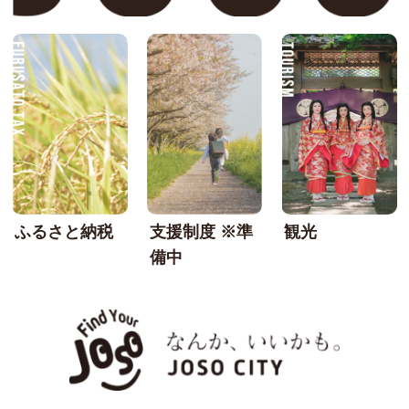
FURUSATO TAX
SU
ふるさと納税
支援制度 ※準
観光
備中
なんか