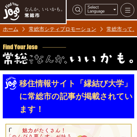
常総市シティ
Select
検索
Language
ホーム
常総市シティプロモーション
常総市って
移住情報サイト「縁結び大学」
に常総市の記事が掲載されてい
ます！