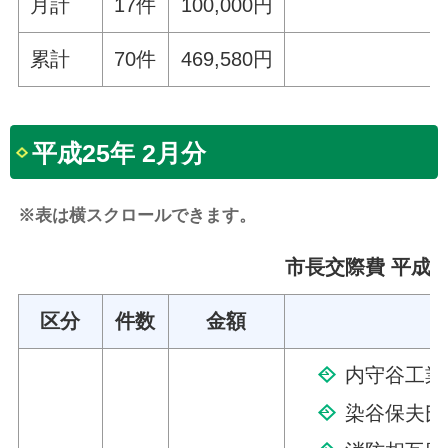
月計
17件
100,000円
累計
70件
469,580円
平成25年 2月分
※表は横スクロールできます。
市長交際費 平成2
区分
件数
金額
内守谷工業
染谷保夫氏