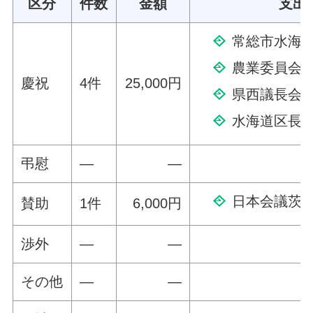
区分
件数
金額
支出
常総市水海
農業委員会
慶祝
4件
25,000円
県西議長会
水海道区長
弔慰
—
—
日本会議茨城
賛助
1件
6,000円
渉外
—
—
その他
—
—