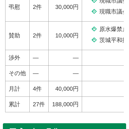
現職市議会
弔慰
2件
30,000円
現職市議会
原水爆禁止
賛助
2件
10,000円
茨城平和擁
渉外
—
—
その他
—
—
月計
4件
40,000円
累計
27件
188,000円