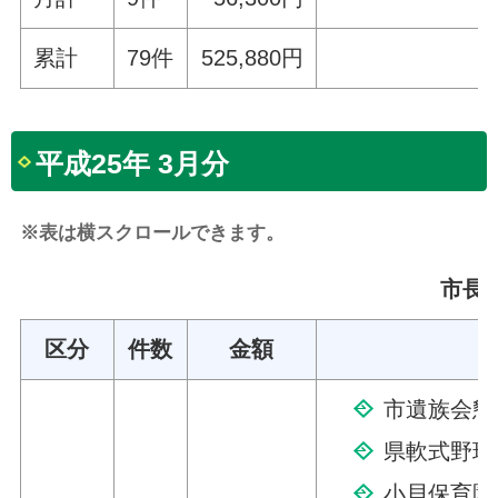
累計
79件
525,880円
平成25年 3月分
※表は横スクロールできます。
市長交
区分
件数
金額
市遺族会懇
県軟式野球
小貝保育園