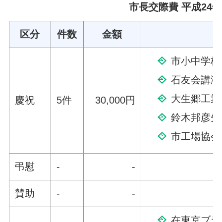
市長交際費 平成24年
区分
件数
金額
市小中学校
石友会講演
大生郷工業
慶祝
5件
30,000円
鈴木邦彦先
市工場協会
弔慰
-
-
賛助
-
-
在東京ブラ