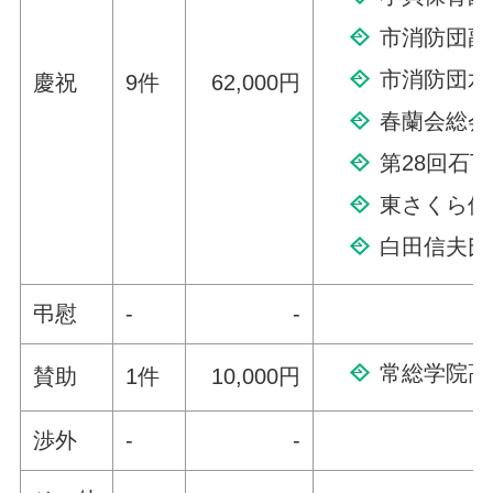
市消防団副
市消防団水
慶祝
9件
62,000円
春蘭会総会
第28回石
東さくら保
白田信夫氏
弔慰
-
-
常総学院高
賛助
1件
10,000円
渉外
-
-