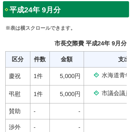
平成24年 9月分
※表は横スクロールできます。
市長交際費 平成24年 9月分
区分
件数
金額
支出
水海道青年
慶祝
1件
5,000円
市議会議員
弔慰
1件
5,000円
賛助
-
-
渉外
-
-