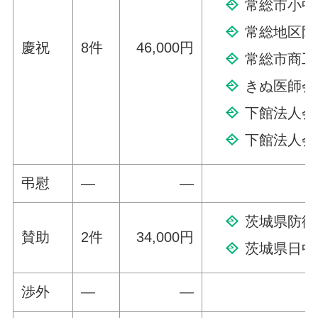
常総市小中
常総地区防
慶祝
8件
46,000円
常総市商工
きぬ医師会
下館法人会
下館法人会
弔慰
—
—
茨城県防衛
賛助
2件
34,000円
茨城県日中
渉外
—
—