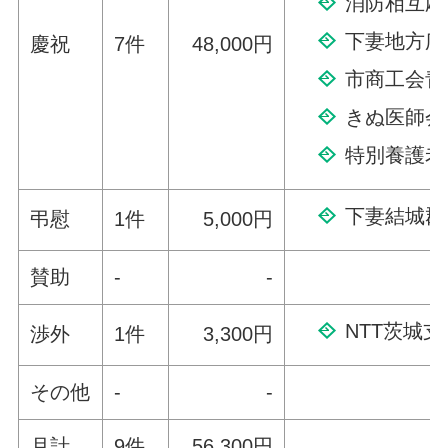
消防相互応
下妻地方広
慶祝
7件
48,000円
市商工会青
きぬ医師会
特別養護老
下妻結城郡
弔慰
1件
5,000円
賛助
-
-
NTT茨城
渉外
1件
3,300円
その他
-
-
月計
9件
56,300円