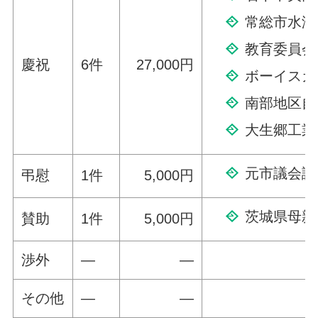
常総市水海
教育委員会
慶祝
6件
27,000円
ボーイスカ
南部地区自
大生郷工業
元市議会議
弔慰
1件
5,000円
茨城県母親
賛助
1件
5,000円
渉外
—
—
その他
—
—