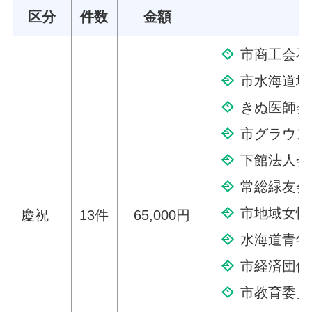
区分
件数
金額
市商工会石
市水海道地
きぬ医師会
市グラウン
下館法人会
常総緑友会
市地域女性
慶祝
13件
65,000円
水海道青年
市経済団体
市教育委員