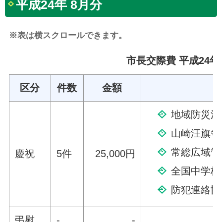
平成24年 8月分
※表は横スクロールできます。
市長交際費 平成24年
区分
件数
金額
地域防災活
山崎汪旗争
常総広域管
慶祝
5件
25,000円
全国中学校
防犯連絡協
弔慰
-
-