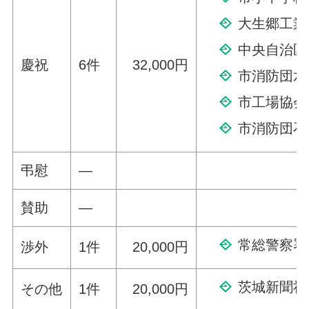
大生郷工業
中央自治区
慶祝
6件
32,000円
市消防団水
市工場協会
市消防団石
弔慰
—
賛助
—
常総警察署
渉外
1件
20,000円
茨城新聞社
その他
1件
20,000円