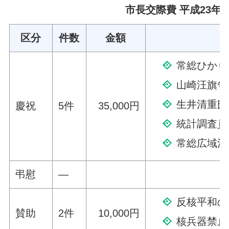
市長交際費 平成23年 
区分
件数
金額
常総ひかり
山崎汪旗争
生井清重氏
慶祝
5件
35,000円
統計調査員
常総広域消
弔慰
—
反核平和の
賛助
2件
10,000円
核兵器禁止