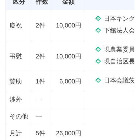
区分
件数
金額
日本キングス
慶祝
2件
10,000円
下館法人会
現農業委員
弔慰
2件
10,000円
現自治区長
日本会議茨城
賛助
1件
6,000円
渉外
—
その他
—
月計
5件
26,000円