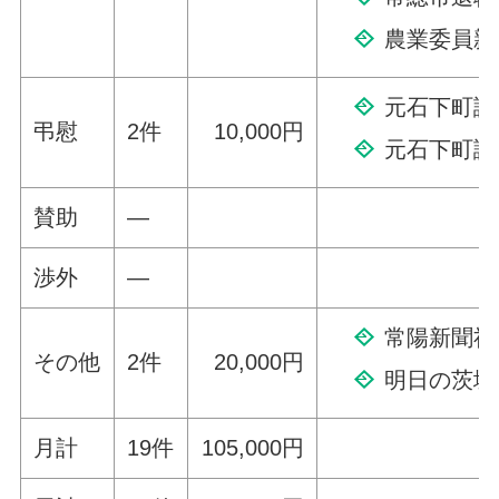
農業委員親
元石下町議
弔慰
2件
10,000円
元石下町議
賛助
—
渉外
—
常陽新聞社
その他
2件
20,000円
明日の茨城
月計
19件
105,000円