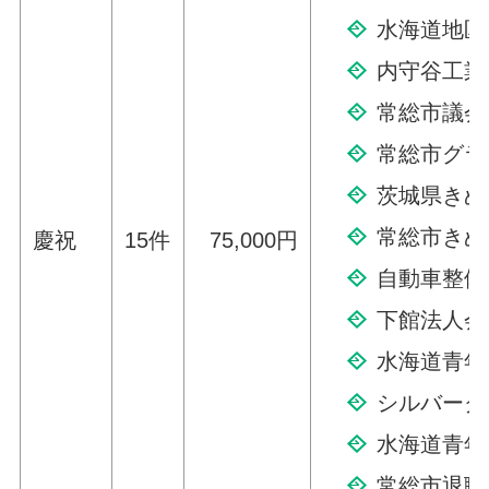
水海道地区
内守谷工業
常総市議会
常総市グラ
茨城県きぬ
常総市きぬ
慶祝
15件
75,000円
自動車整備
下館法人会
水海道青年
シルバーク
水海道青年
常総市退職