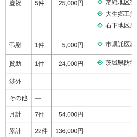
常総地区交
慶祝
5件
25,000円
大生郷工業
石下地区農
市嘱託医葬
弔慰
1件
5,000円
茨城県防衛
賛助
1件
24,000円
渉外
—
その他
—
月計
7件
54,000円
累計
22件
136,000円