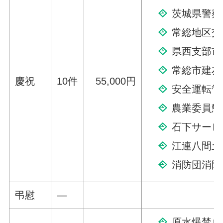
茨城県警察
常総地区交
県西支部市
常総市建友
慶祝
10件
55,000円
安全運転管
農業委員懇
石下サービ
江連八間土
消防団消防
弔慰
—
原水爆禁止