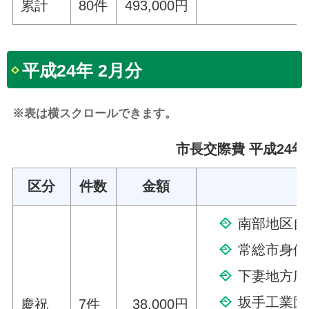
累計
80件
493,000円
平成24年 2月分
※表は横スクロールできます。
市長交際費 平成24年
区分
件数
金額
南部地区自
常総市身体
下妻地方広
坂手工業団
慶祝
7件
38,000円