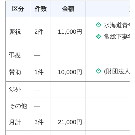
区分
件数
金額
支
水海道青年
慶祝
2件
11,000円
常総下妻学
弔慰
—
(財団法人
賛助
1件
10,000円
渉外
—
その他
—
月計
3件
21,000円