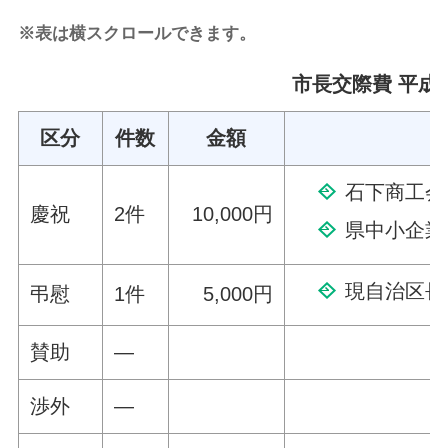
※表は横スクロールできます。
市長交際費 平成2
区分
件数
金額
石下商工会
慶祝
2件
10,000円
県中小企業
現自治区長
弔慰
1件
5,000円
賛助
—
渉外
—