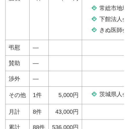
常総市地域
下館法人会
きぬ医師会
弔慰
—
賛助
—
渉外
—
茨城県人会
その他
1件
5,000円
月計
8件
43,000円
累計
88件
536,000円