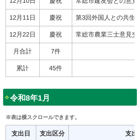
12月10日
慶祝
常総市建友会との意見
12月11日
慶祝
第3回外国人との共生
12月22日
慶祝
常総市農業三士意見交
月合計
7件
累計
45件
令和8年1月
※表は横スクロールできます。
支出日
支出区分
支出