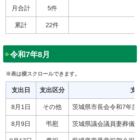
月合計
5件
累計
22件
令和7年8月
※表は横スクロールできます。
支出日
支出区分
支
8月1日
その他
茨城県市長会令和7年度
8月9日
弔慰
茨城県議会議員妻葬儀