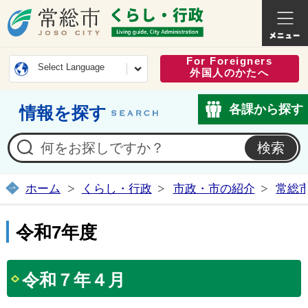
常総市公式ホームページ
くらし・
For Foreigners
Select Language
外国人のかたへ
各課から探す
情報を探す
ホーム
くらし・行政
市政・市の紹介
常総
令和7年度
令和７年４月