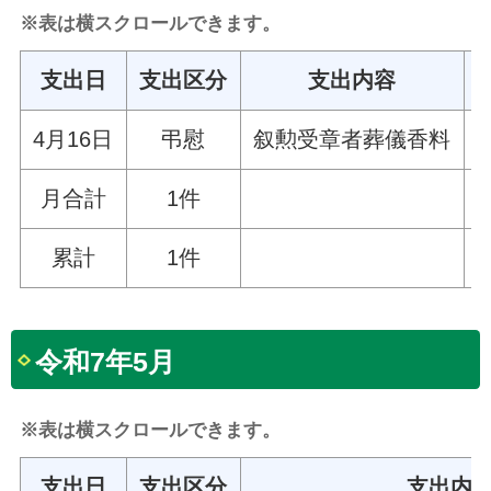
※表は横スクロールできます。
支出日
支出区分
支出内容
4月16日
弔慰
叙勲受章者葬儀香料
5
月合計
1件
5
累計
1件
5
令和7年5月
※表は横スクロールできます。
支出日
支出区分
支出内