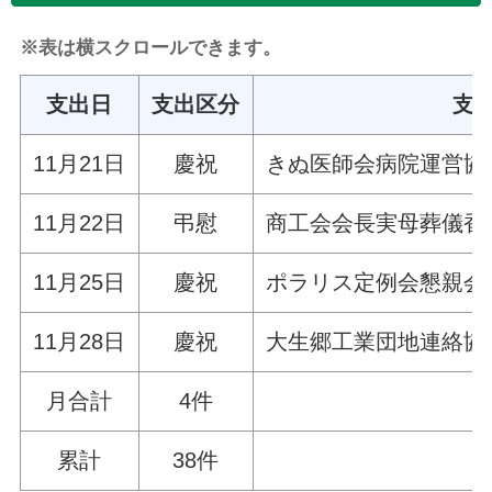
※表は横スクロールできます。
支出日
支出区分
支
11月21日
慶祝
きぬ医師会病院運営協
11月22日
弔慰
商工会会長実母葬儀香
11月25日
慶祝
ポラリス定例会懇親会
11月28日
慶祝
大生郷工業団地連絡協
月合計
4件
累計
38件