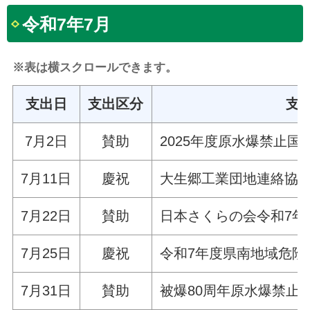
令和7年7月
※表は横スクロールできます。
支出日
支出区分
支
7月2日
賛助
2025年度原水爆禁止
7月11日
慶祝
大生郷工業団地連絡協
7月22日
賛助
日本さくらの会令和7年
7月25日
慶祝
令和7年度県南地域危険
7月31日
賛助
被爆80周年原水爆禁止