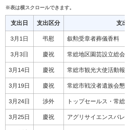
※表は横スクロールできます。
支出日
支出区分
支出
3月1日
弔慰
叙勲受章者葬儀香料
3月3日
慶祝
常総地区園芸設立総会
3月14日
慶祝
常総市観光大使活動報
3月19日
慶祝
常総市戦没者遺族会懇
3月24日
渉外
トップセールス・常総市
3月25日
慶祝
アグリサイエンスバレ