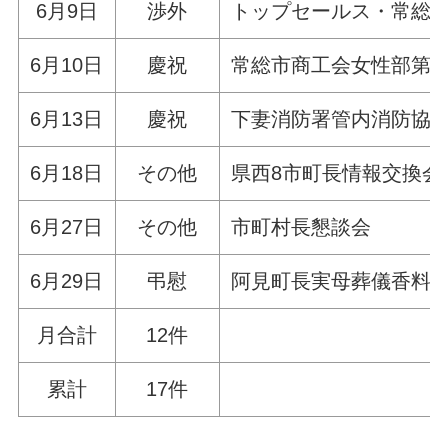
6月9日
渉外
トップセールス・常総市
6月10日
慶祝
常総市商工会女性部第4
6月13日
慶祝
下妻消防署管内消防協
6月18日
その他
県西8市町長情報交換会
6月27日
その他
市町村長懇談会
6月29日
弔慰
阿見町長実母葬儀香料
月合計
12件
累計
17件