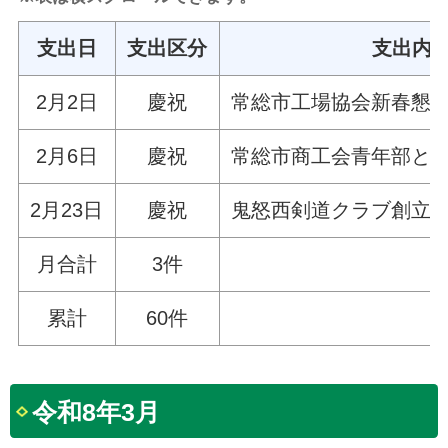
支出日
支出区分
支出内
2月2日
慶祝
常総市工場協会新春懇
2月6日
慶祝
常総市商工会青年部と
2月23日
慶祝
鬼怒西剣道クラブ創立5
月合計
3件
累計
60件
令和8年3月