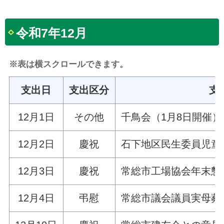
令和7年12月
※表は横スクロールできます。
支出日
支出区分
支
12月1日
その他
千鳥会（1月8日開催）
12月2日
慶祝
石下地区民生委員児童
12月3日
慶祝
常総市工場協会年末懇
12月4日
弔慰
常総市議会議員実母葬