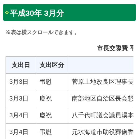
平成30年 3月分
※表は横スクロールできます。
市長交際費 平成
支出日
支出区分
3月3日
弔慰
菅原土地改良区理事長
3月3日
慶祝
南部地区自治区長会懇
3月4日
慶祝
八千代町議会議員湯本直
3月4日
弔慰
元水海道市助役葬儀香