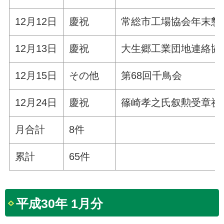
12月12日
慶祝
常総市工場協会年末懇
12月13日
慶祝
大生郷工業団地連絡協
12月15日
その他
第68回千鳥会
12月24日
慶祝
篠崎孝之氏叙勲受章祝
月合計
8件
累計
65件
平成30年 1月分