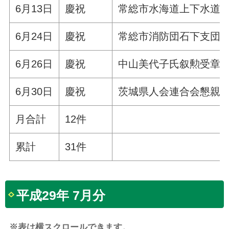
6月13日
慶祝
常総市水海道上下水道
6月24日
慶祝
常総市消防団石下支団第
6月26日
慶祝
中山美代子氏叙勲受章
6月30日
慶祝
茨城県人会連合会懇親
月合計
12件
累計
31件
平成29年 7月分
※表は横スクロールできます。