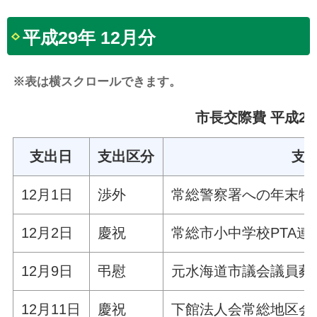
平成29年 12月分
※表は横スクロールできます。
市長交際費 平成29
支出日
支出区分
支
12月1日
渉外
常総警察署への年末特
12月2日
慶祝
常総市小中学校PTA
12月9日
弔慰
元水海道市議会議員葬
12月11日
慶祝
下館法人会常総地区会