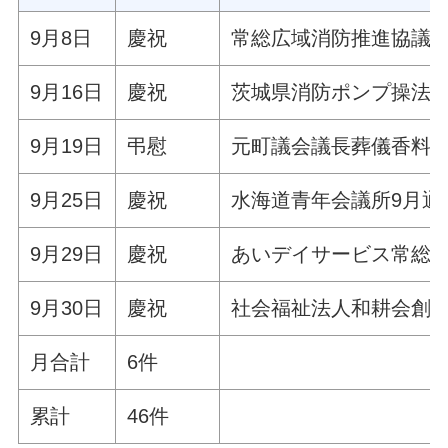
9月8日
慶祝
常総広域消防推進協議
9月16日
慶祝
茨城県消防ポンプ操法
9月19日
弔慰
元町議会議長葬儀香料
9月25日
慶祝
水海道青年会議所9月通
9月29日
慶祝
あいデイサービス常総
9月30日
慶祝
社会福祉法人和耕会創立
月合計
6件
累計
46件