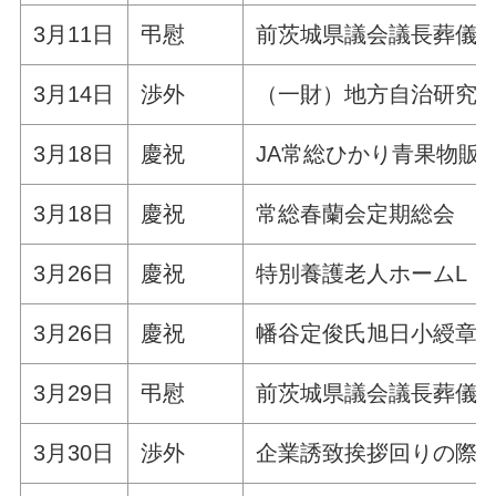
3月11日
弔慰
前茨城県議会議長葬儀
3月14日
渉外
（一財）地方自治研究機
3月18日
慶祝
JA常総ひかり青果物販
3月18日
慶祝
常総春蘭会定期総会
3月26日
慶祝
特別養護老人ホームL・
3月26日
慶祝
幡谷定俊氏旭日小綬章
3月29日
弔慰
前茨城県議会議長葬儀生
3月30日
渉外
企業誘致挨拶回りの際 