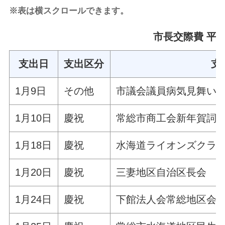
※表は横スクロールできます。
市長交際費 平成
支出日
支出区分
支
1月9日
その他
市議会議員病気見舞い
1月10日
慶祝
常総市商工会新年賀詞
1月18日
慶祝
水海道ライオンズクラブ
1月20日
慶祝
三妻地区自治区長会
1月24日
慶祝
下館法人会常総地区会