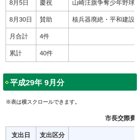
8月5日
慶祝
山崎汪旗争奪少年野球
8月30日
賛助
核兵器廃絶・平和建設
月合計
4件
累計
40件
平成29年 9月分
※表は横スクロールできます。
市長交際費 
支出日
支出区分