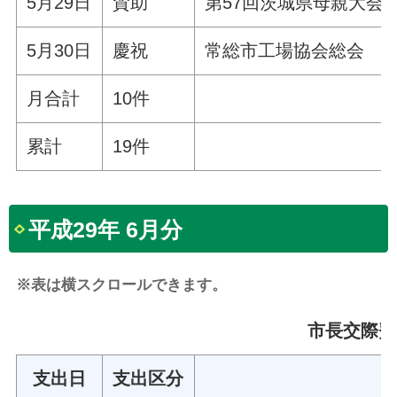
5月29日
賛助
第57回茨城県母親大会
5月30日
慶祝
常総市工場協会総会
月合計
10件
累計
19件
平成29年 6月分
※表は横スクロールできます。
市長交際費 
支出日
支出区分