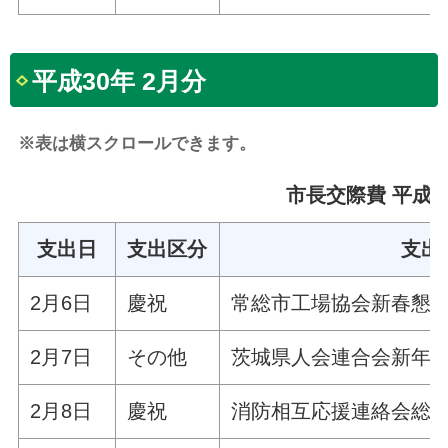
平成30年 2月分
※表は横スクロールできます。
市長交際費 平成30
支出日
支出区分
支出
2月6日
慶祝
常総市工場協会新春懇
2月7日
その他
茨城県人会連合会新年
2月8日
慶祝
消防相互応援連絡会総