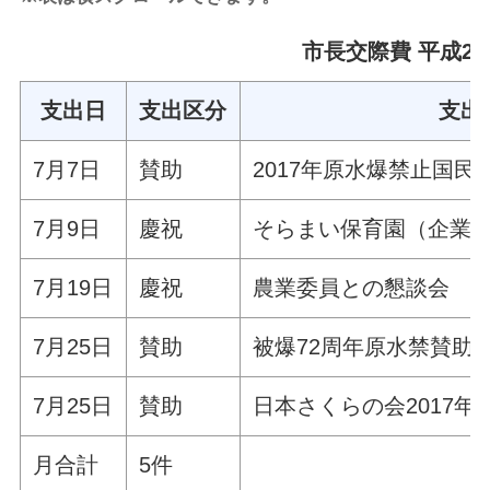
市長交際費 平成29
支出日
支出区分
支出
7月7日
賛助
2017年原水爆禁止国
7月9日
慶祝
そらまい保育園（企業
7月19日
慶祝
農業委員との懇談会
7月25日
賛助
被爆72周年原水禁賛助
7月25日
賛助
日本さくらの会2017年
月合計
5件