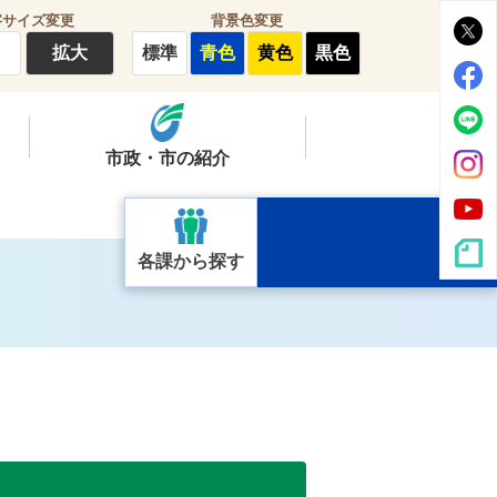
字サイズ変更
背景色変更
拡大
標準
青色
黄色
黒色
市政・市の紹介
各課から探す