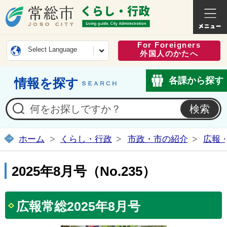
常総市公式ホームページ
くらし・
For Foreigners
Select Language
外国人のかたへ
各課から探す
情報を探す
ホーム
くらし・行政
市政・市の紹介
広報
2025年8月号（No.235）
広報常総2025年8月号