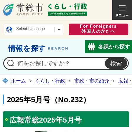
常総市公式ホームページ
くらし・
For Foreigners
Select Language
外国人のかたへ
各課から探す
情報を探す
ホーム
くらし・行政
市政・市の紹介
広報
2025年5月号（No.232）
広報常総2025年5月号