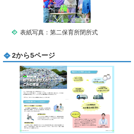
表紙写真：第二保育所閉所式
2から5ページ