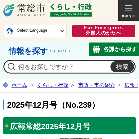
常総市公式ホームページ
くらし・
For Foreigners
Select Language
外国人のかたへ
各課から探す
情報を探す
ホーム
くらし・行政
市政・市の紹介
広報
2025年12月号（No.239）
広報常総2025年12月号