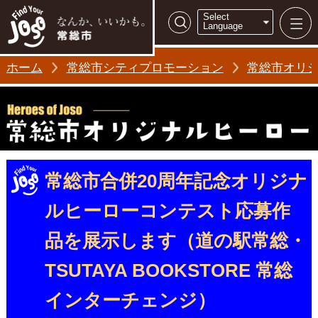
常総市シティ
Select
検索
Language
ホーム
常総市シティプロモーション
常総市オリジナ
常総市合併20周年記念オリジナ
ルヒーローコンテスト応募作
品を展示します（道の駅常総・
TSUTAYA BOOKSTORE 常総
インターチェンジ）