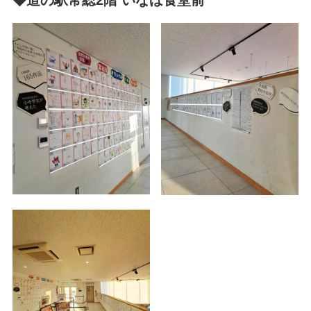
◆道の駅常総2階 いなほ食堂前