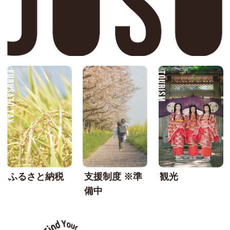
FURUSATO TAX
SU
ふるさと納税
支援制度 ※準
観光
備中
なんか