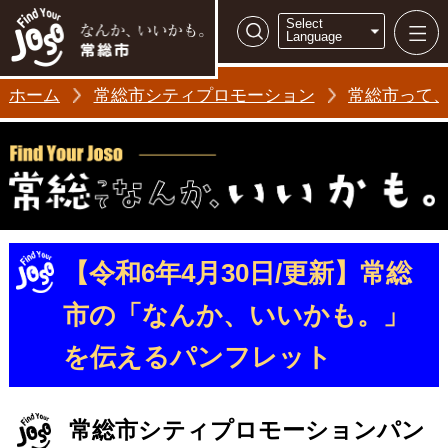
常総市シティ
Select
検索
Language
ホーム
常総市シティプロモーション
常総市って
【令和6年4月30日/更新】常総
市の「なんか、いいかも。」
を伝えるパンフレット
常総市シティプロモーションパン