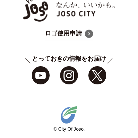
ロゴ使用申請
とっておきの情報をお届け
常総市公式YouTube
常総市シティプロ
常総
常総市ホームページ
© City Of Joso.