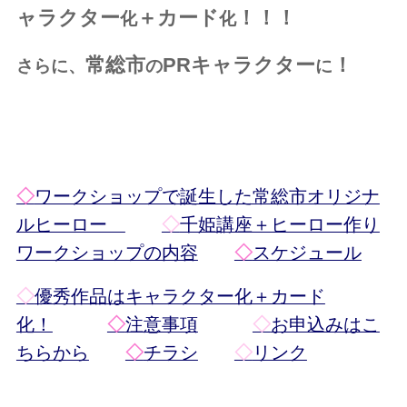
ャラクター
＋カード
！！！
化
化
常総市
PRキャラクター
！
さらに、
の
に
◇
ワークショップで誕生した常総市オリジナ
ルヒーロー
◇
千姫講座＋ヒーロー作り
ワークショップの内容
◇
スケジュール
◇
優秀作品はキャラクター化＋カード
化！
◇
注意事項
◇
お申込みはこ
ちらから
◇
チラシ
◇
リンク