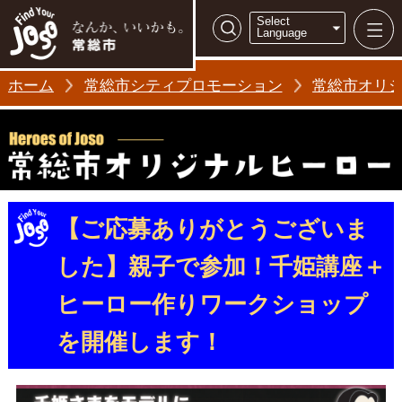
常総市シティ
Select
検索
Language
ホーム
常総市シティプロモーション
常総市オリジナ
【ご応募ありがとうございま
した】親子で参加！千姫講座＋
ヒーロー作りワークショップ
を開催します！