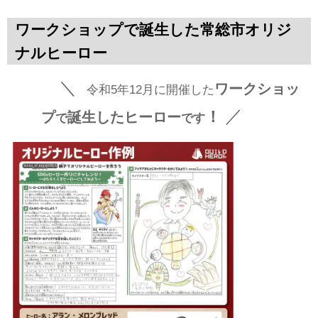
ワークショップで誕生した常総市オリジ
ナルヒーロー
＼
ワークショッ
令和5年12月に開催した
／
！
プ
誕生したヒーロー
で
です