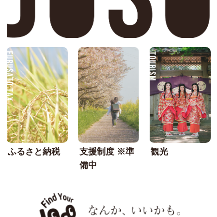
FURUSATO TAX
SU
ふるさと納税
支援制度 ※準
観光
備中
なんか