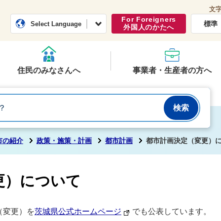
文
常総市公式ホームページ
くらし・行政
For Foreigners
標準
Select Language
外国人のかたへ
住民のみなさんへ
事業者・生産者の方へ
市の紹介
政策・施策・計画
都市計画
都市計画決定（変更）
更）について
（変更）を
茨城県公式ホームページ
でも公表しています。