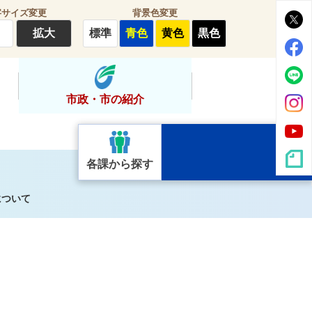
字サイズ変更
背景色変更
拡大
標準
青色
黄色
黒色
市政・市の紹介
各課から探す
について