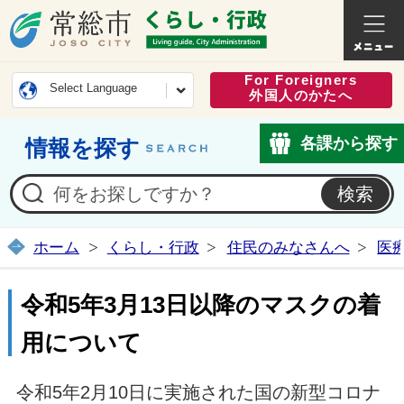
常総市公式ホームページ
くらし・
For Foreigners
Select Language
外国人のかたへ
各課から探す
情報を探す
ホーム
くらし・行政
住民のみなさんへ
医
令和5年3月13日以降のマスクの着
用について
令和5年2月10日に実施された国の新型コロナ