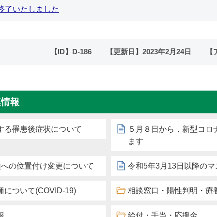
終了いたしました
【ID】
D-186
【更新日】
2023年2月24日
【
連情報
する罹患後症状について
５月８日から，新型コロ
ます
類への位置付け変更について
令和5年3月13日以降の
いて(COVID-19)
相談窓口・陽性判明・療
報
給付・手当・応援金