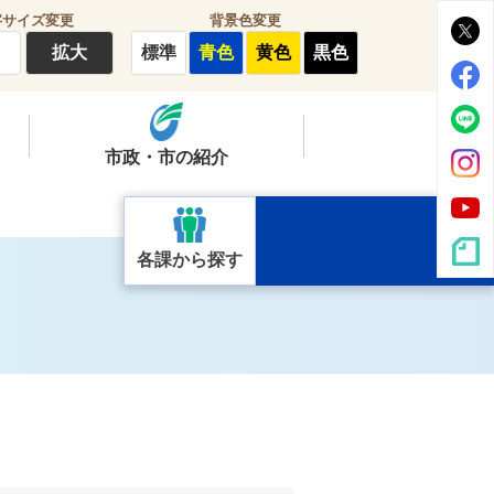
字サイズ変更
背景色変更
拡大
標準
青色
黄色
黒色
市政・市の紹介
各課から探す