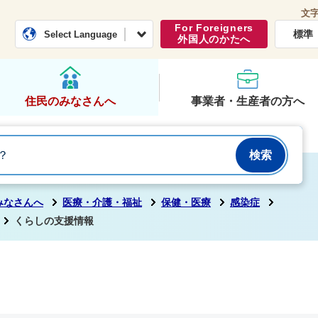
文
常総市公式ホームページ
くらし・行政
For Foreigners
標準
Select Language
外国人のかたへ
住民のみなさんへ
事業者・生産者の方へ
みなさんへ
医療・介護・福祉
保健・医療
感染症
くらしの支援情報