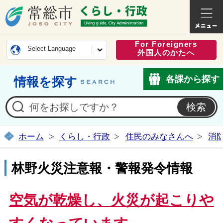
常総市公式ホームページ
くらし・
For Foreigners
Select Language
外国人のかたへ
各課から探す
情報を探す
ホーム
くらし・行政
住民のみなさんへ
消
林野火災注意報・警報発令情報
空気が乾燥し、火災が起こりや