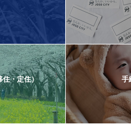
移住・定住）
手