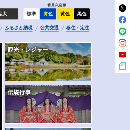
背景色変更
拡大
標準
青色
黄色
黒色
定住
ふるさと納税
公共交通
移住・定住
観光・レジャー
伝統行事