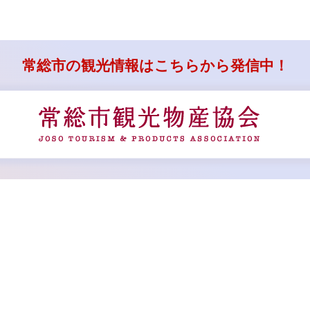
6年4月23日
8年度の帯状疱疹予防接種について
6年4月15日
常総市の観光情報はこちらから発信中！
和7年度調査〉修正地域参画総量指標（mGAP）調査結果から見
総市シティプロモーションの現在と未来
6年4月15日
マークを使って「常総市」を広めよう！
6年3月19日
初！常総市オリジナルヒーローカードバトル大会を開催しまし
2025年12月20日）
6年3月18日
で参加！防災キャンプ+ヒーロー作りワークショップ開催しまし
2025年8月9日開催）
6年3月12日