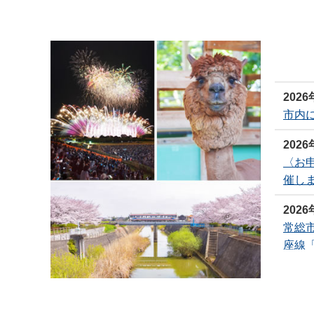
202
市内
202
〈お
催しま
202
常総市協
座線
202
サイ