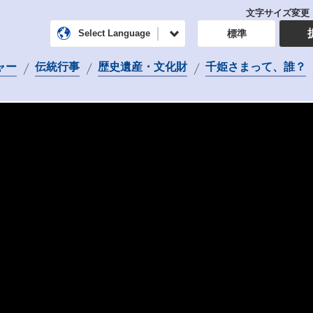
文字サイズ変更
常総市公式ホームページ
Select Language
標準
観光／移住・
ャー
伝統行事
歴史遺産・文化財
千姫さまって、誰？