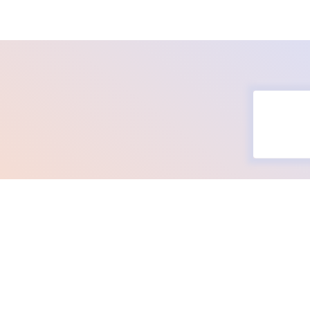
202
令和
202
〈令
る常
202
ロゴ
202
史上
た‼（
202
親子
た！（
202