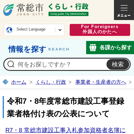
常総市公式ホームページ
くらし・
For Foreigners
Select Language
外国人のかたへ
各課から探す
情報を探す
ホーム
くらし・行政
事業者・生産者の方へ
令和7・8年度常総市建設工事登録
業者格付け表の公表について
R7・8 常総市建設工事入札参加資格者名簿に