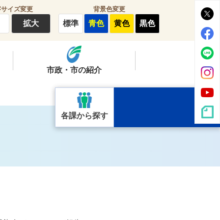
字サイズ変更
背景色変更
拡大
標準
青色
黄色
黒色
市政・市の紹介
各課から探す