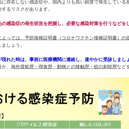
内に存在しない感染症や、国内よりも高い頻度で発生している
染するリスクがあります。
先の感染症の発生状況を把握し、必要な感染対策を行うなどを
によっては
、予防接種証明書（コロナワクチン接種証明書）の
しましょう。
が現れた時は、事前に医療機関に連絡し、速やかに受診しまし
ほか、
海外渡航歴・喫食歴・動物との接触歴・蚊の刺咬歴
など