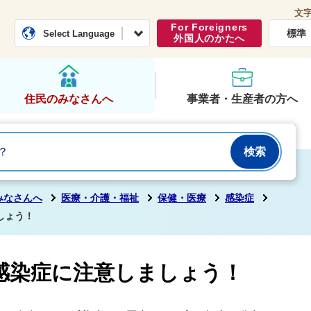
文
常総市公式ホームページ
くらし・行政
For Foreigners
標準
Select Language
外国人のかたへ
住民のみなさんへ
事業者・生産者の方へ
みなさんへ
医療・介護・福祉
保健・医療
感染症
しょう！
感染症に注意しましょう！