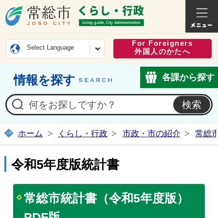
常総市公式ホームページ
くらし・
For Foreigners
Select Language
外国人のかたへ
各課から探す
情報を探す
ホーム
くらし・行政
市政・市の紹介
常総
令和5年度版統計書
常総市統計書（令和5年度版）
PDF版