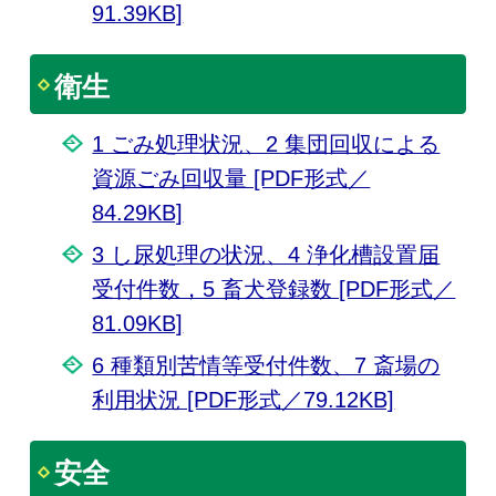
91.39KB]
衛生
1 ごみ処理状況、2 集団回収による
資源ごみ回収量 [PDF形式／
84.29KB]
3 し尿処理の状況、4 浄化槽設置届
受付件数，5 畜犬登録数 [PDF形式／
81.09KB]
6 種類別苦情等受付件数、7 斎場の
利用状況 [PDF形式／79.12KB]
安全