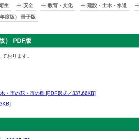
衛生
安全
教育・文化
建設・土木・水道
年度版） 冊子版
） PDF版
しております。
市の花・市の鳥 [PDF形式／337.66KB]
3KB]