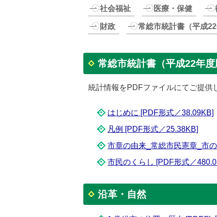
社会福祉
医療・保健
財政
常総市統計書（平成22
常総市統計書（平成22年度版
統計情報をPDFファイルにてご提供
はじめに [PDF形式／38.09KB]
凡例 [PDF形式／25.38KB]
市章の由来_常総市民憲章_市の木・
市民のくらし [PDF形式／480.0
沿革・自然