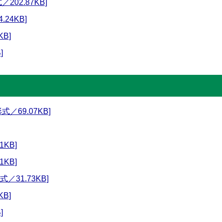
202.87KB]
24KB]
KB]
]
／69.07KB]
1KB]
1KB]
／31.73KB]
KB]
]