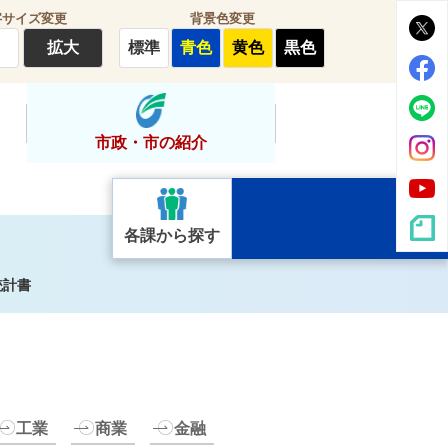
字サイズ変更
背景色変更
拡大
標準
青色
黄色
黒色
市政・市の紹介
各課から探す
統計書
工業
商業
金融