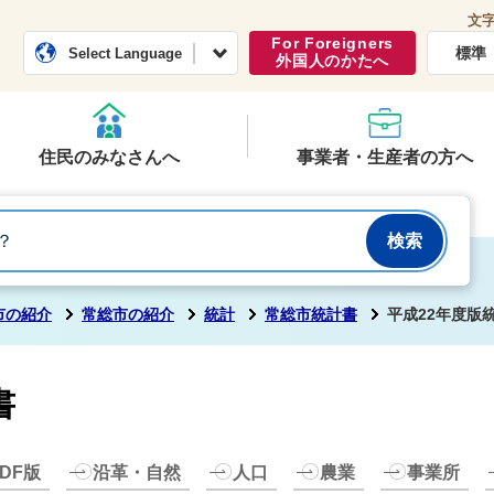
文
常総市公式ホームページ
くらし・行政
For Foreigners
標準
Select Language
外国人のかたへ
住民のみなさんへ
事業者・生産者の方へ
市の紹介
常総市の紹介
統計
常総市統計書
平成22年度版
書
DF版
沿革・自然
人口
農業
事業所